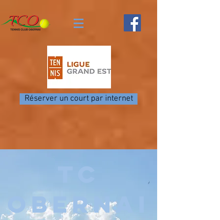
Réserver un court par internet
TC
OBERNAI